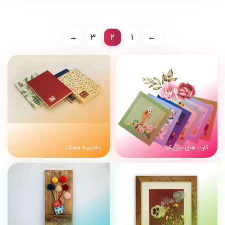
→
3
2
1
←
کارت های تبریک
دفترچه محک