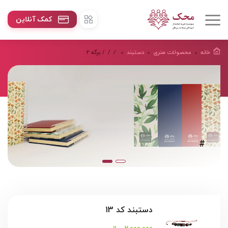
کمک آنلاین
خانه
محصولات هنرى
دستبند
/
/
/ برگه 2
#
دستبند كد 13