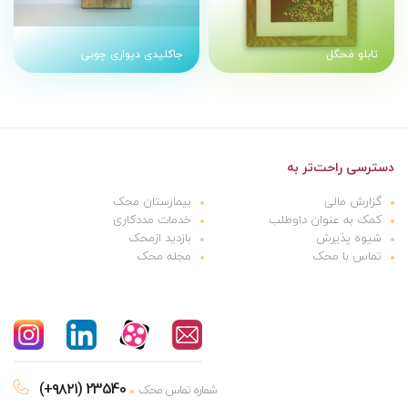
تابلو مَحگل
جاکلیدی دیواری چوبی
دسترسی راحت‌تر به
گزارش مالی
بیمارستان محک
کمک به عنوان داوطلب
خدمات مددکاری
شیوه پذیرش
بازدید ازمحک
تماس با محک
مجله محک
(+۹۸۲۱) 23540
شماره تماس محک