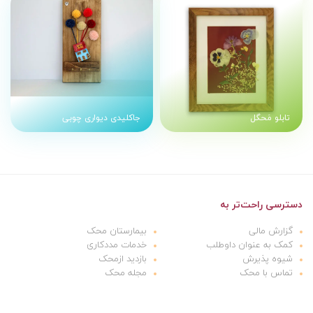
تابلو مَحگل
جاکلیدی دیواری چوبی
دسترسی راحت‌تر به
گزارش مالی
بیمارستان محک
کمک به عنوان داوطلب
خدمات مددکاری
شیوه پذیرش
بازدید ازمحک
تماس با محک
مجله محک