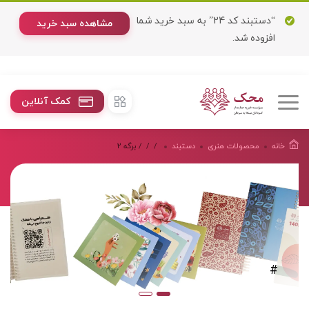
“دستبند كد 24” به سبد خرید شما
مشاهده سبد خرید
افزوده شد.
کمک آنلاین
خانه
محصولات هنرى
دستبند
/
/
/ برگه 2
#