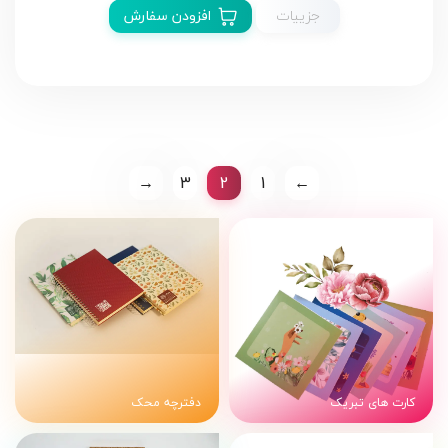
جزییات
افزودن سفارش
→
3
2
1
←
کارت های تبریک
دفترچه محک