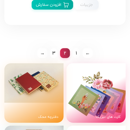
جزییات
افزودن سفارش
→
3
2
1
←
کارت های تبریک
دفترچه محک