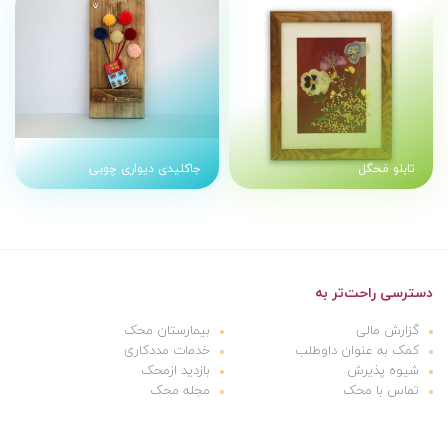
تابلو مَحگل
جاکلیدی دیواری چوبی
دسترسی راحت‌تر به
گزارش مالی
بیمارستان محک
کمک به عنوان داوطلب
خدمات مددکاری
شیوه پذیرش
بازدید ازمحک
تماس با محک
مجله محک