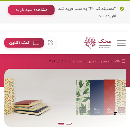
“دستبند كد 22” به سبد خرید شما
مشاهده سبد خرید
افزوده شد.
کمک آنلاین
خانه
محصولات هنرى
دستبند
/
/
/ برگه 2
#