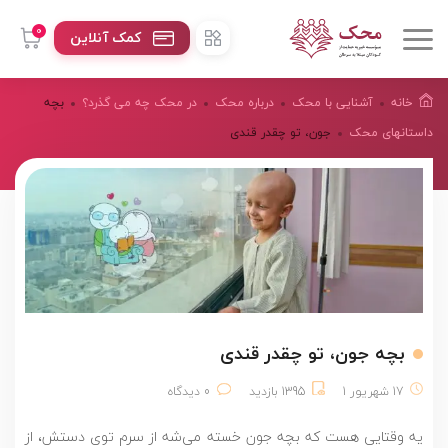
0
کمک آنلاین
خانه
آشنایی با محک
درباره محک
در محک چه می گذرد؟
بچه
داستانهای محک
جون، تو چقدر قندی
بچه جون، تو چقدر قندی
17 شهریور 1
1395 بازدید
0 دیدگاه
یه وقتایی هست که بچه جون خسته می‌شه از سرم توی دستش، از