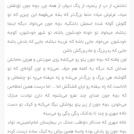
تختش، از در، از پنجره، از رنگ دیوار، از همه چی. بچه جون نق‌نقش
میاد، غرغرش میاد؛ حتما بزرگ‌تر که بشه می‌فهمه این چیزی که تو
گلوش گوله شده اسمش دلتنگیه. بچه جون می‌خواد دیگه اینجا
نباشه، میخواد تو خونه خودشون باشه، تو شهر خودشون، کوچه
خودشون. می‌خواد جایی باشه که غریبه نباشه، جایی که بلدش باشه
جایی که پدربزرگ و مادربزرگش باشن.
اون وقته که بچه جون پتو رو می‌کشه روی صورتش و هرچی مامانش
صداش کنه دیگه یه کلمه هم حرف نمی‌زنه و اون گوله‌ای که تو
گلوشه، هی بزرگ و بزرگ‌تر می‌شه و راه میفته می‌ره تو چشماش و
الاناست که راه بیفته رو لپای قشنگش اما…. اما درست همین لحظه‌س
که بچه جون صدای چند نفرو می‌شنوه که دارن تولدت مبارک
می‌خونن. بچه جون از زیر پتو یواشکی نیگا می‌کنه و کیک تو دست
خاله مهری و چند تا بادکنک رنگی رنگی رو می‌بینه.
خاله مهری که مددکار داوطلب محک در بیمارستان امام‌خمینی‌ه، تولد
بچه جون رو یادش بوده واسه همین براش یه کیک ساده درست کرده