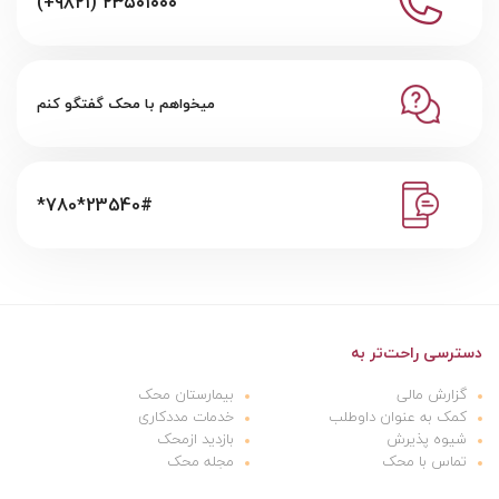
(+۹۸۲۱) ۲۳۵۰۱۰۰۰
میخواهم با محک گفتگو کنم
*780*23540#
دسترسی راحت‌تر به
گزارش مالی
بیمارستان محک
کمک به عنوان داوطلب
خدمات مددکاری
شیوه پذیرش
بازدید ازمحک
تماس با محک
مجله محک