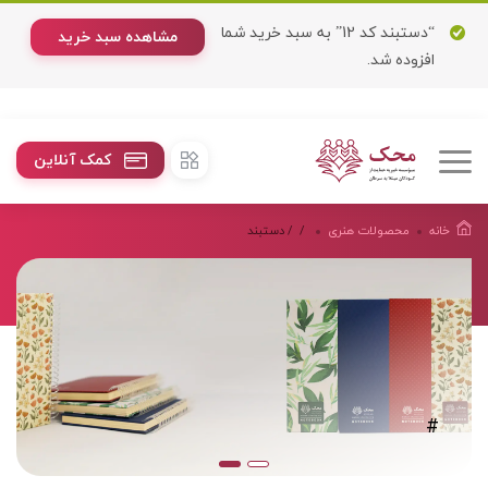
“دستبند كد 12” به سبد خرید شما
مشاهده سبد خرید
افزوده شد.
کمک آنلاین
خانه
محصولات هنرى
/
/ دستبند
#