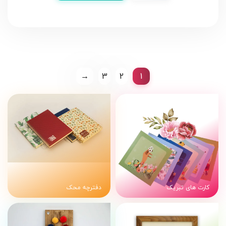
→
3
2
1
کارت های تبریک
دفترچه محک