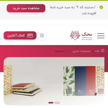
“دستبند كد 6” به سبد خرید شما
مشاهده سبد خرید
افزوده شد.
کمک آنلاین
خانه
محصولات هنرى
/
/ دستبند
#