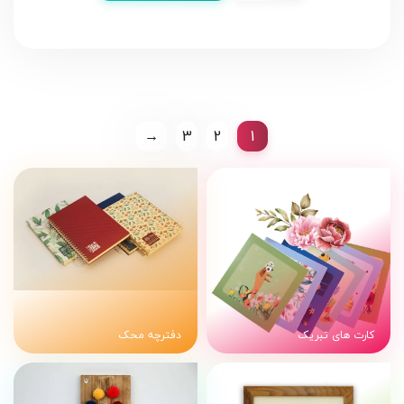
→
3
2
1
کارت های تبریک
دفترچه محک