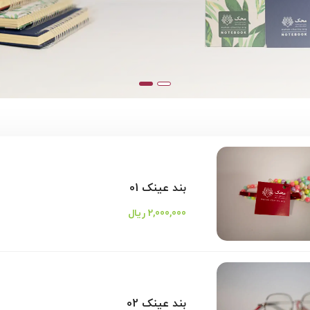
بند عینک 01
2,000,000 ریال
بند عینک 02