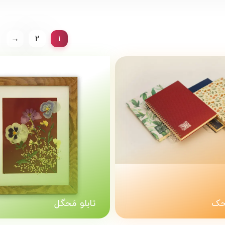
→
2
1
حک
تابلو مَحگل