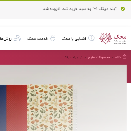
“بند عینک 01” به سبد خرید شما افزوده شد.
آشنایی با محک
خدمات محک
روش‌ها
خانه
محصولات هنرى
/
/ بند عینک