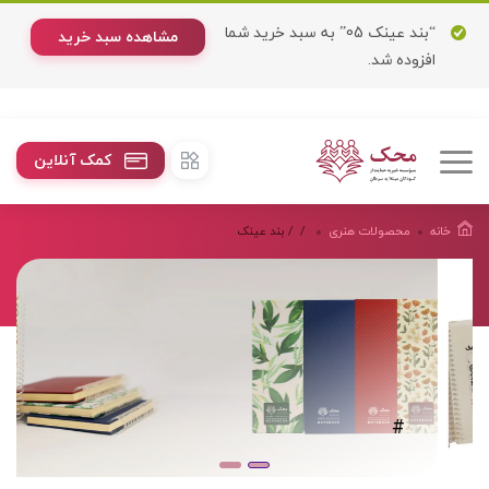
“بند عینک 05” به سبد خرید شما
مشاهده سبد خرید
افزوده شد.
کمک آنلاین
خانه
محصولات هنرى
/
/ بند عینک
#