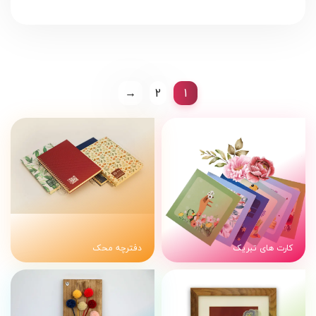
→
2
1
کارت های تبریک
دفترچه محک