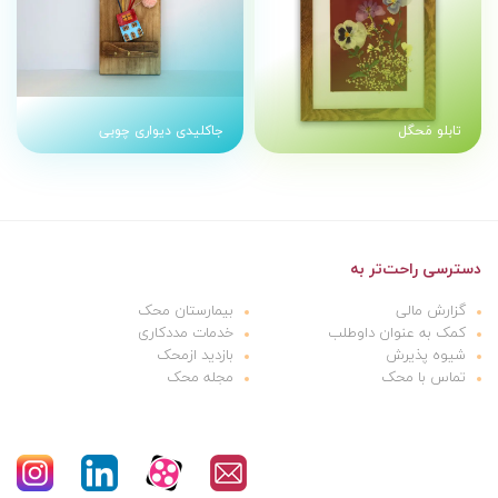
تابلو مَحگل
جاکلیدی دیواری چوبی
دسترسی راحت‌تر به
گزارش مالی
بیمارستان محک
کمک به عنوان داوطلب
خدمات مددکاری
شیوه پذیرش
بازدید ازمحک
تماس با محک
مجله محک