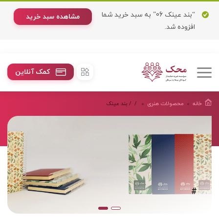
“بند عینک 06” به سبد خرید شما
مشاهده سبد خرید
افزوده شد.
کمک آنلاین
خانه
محصولات هنرى
/
/ بند عینک
#