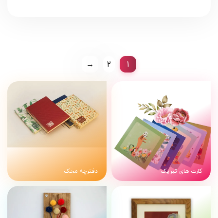
→
2
1
کارت های تبریک
دفترچه محک