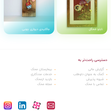
تابلو مَحگل
جاکلیدی دیواری چوبی
دسترسی راحت‌تر به
گزارش مالی
بیمارستان محک
کمک به عنوان داوطلب
خدمات مددکاری
شیوه پذیرش
بازدید ازمحک
تماس با محک
مجله محک