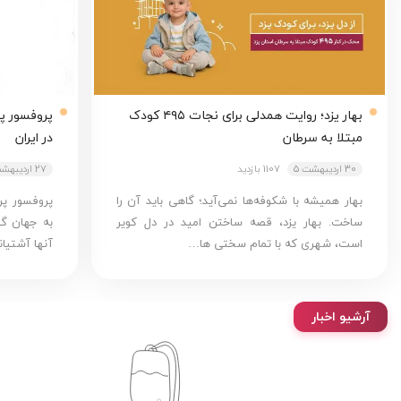
بهار یزد؛ روایت همدلی برای نجات ۴۹۵ کودک
پروفسور پر
مبتلا به سرطان
در ایران
30 اردیبهشت 5
1107 بازدید
27 اردیبهشت 5
بهار همیشه با شکوفه‌ها نمی‌آید؛ گاهی باید آن را
ساخت. بهار یزد، قصه ساختن امید در دل کویر
به جهان گش
است، شهری که با تمام سختی ها…
آنها آشتیا
آرشیو اخبار