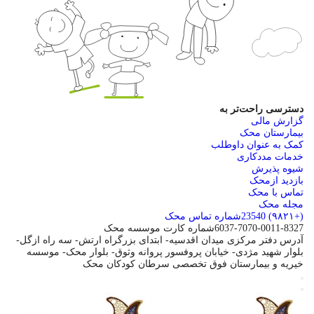
دسترسی راحت‌تر به
گزارش مالی
بیمارستان محک
کمک به عنوان داوطلب
خدمات مددکاری
شیوه پذیرش
بازدید ازمحک
تماس با محک
مجله محک
(+۹۸۲۱) 23540
شماره تماس محک
6037-7070-0011-8327
شماره کارت موسسه محک
آدرس دفتر مرکزی
میدان اقدسیه- ابتدای بزرگراه ارتش- سه راه ازگل-
بلوار شهید مژدی- خیابان پروفسور پروانه وثوق- بلوار محک- موسسه
خیریه و بیمارستان فوق تخصصی سرطان کودکان محک