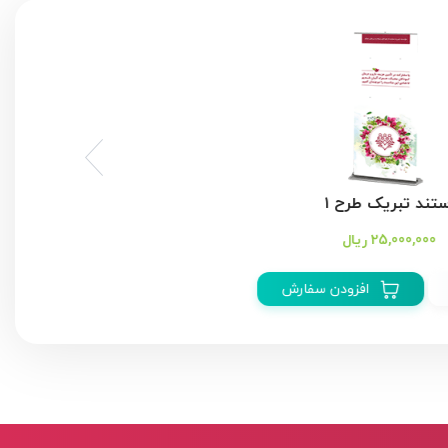
استند تبریک طرح ۱
25,000,000 ریال
جزییات
افزودن سفارش