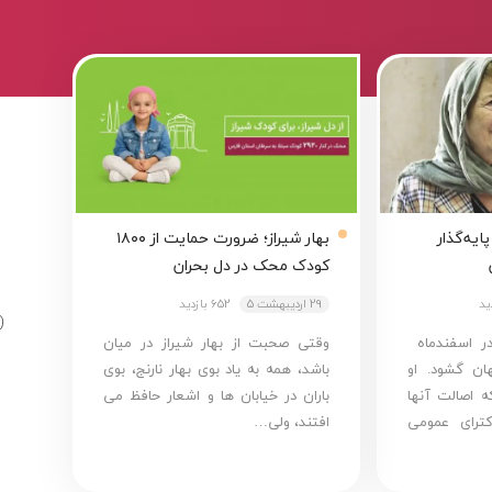
ایه‌گذار
بهار شیراز؛ ضرورت حمایت از ۱۸۰۰
کودک محک در دل بحران
29 اردیبهشت 5
652 بازدید
در اسفندماه
وقتی صحبت از بهار شیراز در میان
ه جهان گشود. او
باشد، همه به یاد بوی بهار نارنج، بوی
ه اصالت آنها
باران در خیابان ها و اشعار حافظ می
ترای عمومی
افتند، ولی…