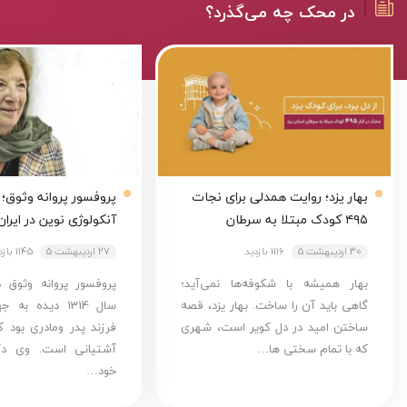
در محک چه می‌گذرد؟
بهار یزد؛ روایت همدلی برای نجات
پروفسور پروانه وثوق؛ پ
۴۹۵ کودک مبتلا به سرطان
آنکولوژی نوین در ایران
30 اردیبهشت 5
1116 بازدید
27 اردیبهشت 5
1145 بازدید
بهار همیشه با شکوفه‌ها نمی‌آید؛
پروفسور پروانه وثوق 
گاهی باید آن را ساخت. بهار یزد، قصه
سال 1314 دیده ب
ساختن امید در دل کویر است، شهری
فرزند پدر ومادری بود ک
که با تمام سختی ها…
آشتیانی است. وی دک
خود…